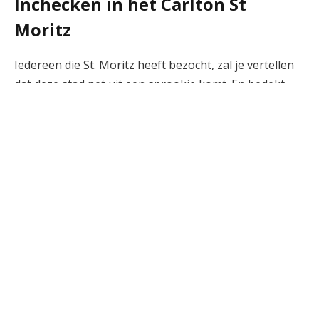
Inchecken in het Carlton St
Moritz
Iedereen die St. Moritz heeft bezocht, zal je vertellen
dat deze stad net uit een sprookje komt. En bedekt
met een dikke laag verse sneeuw wordt dit alleen
maar duidelijker. St. Moritz wordt al lang beschouwd
als de meest chique locatie om naar toe te gaan
tijdens het skiseizoen, waardoor het een van de
duurdere keuzes is en elk seizoen een glamoureuze
klantenkring trekt.
De stad staat daarom vol met luxe hotels en de
meeste eigendommen hier zijn vijfsterrenhotels die
van generatie op generatie zijn doorgegeven. Het
Carlton Hotel kijkt uit over het meer beneden en is
geen uitzondering. Het is inderdaad een van de meest