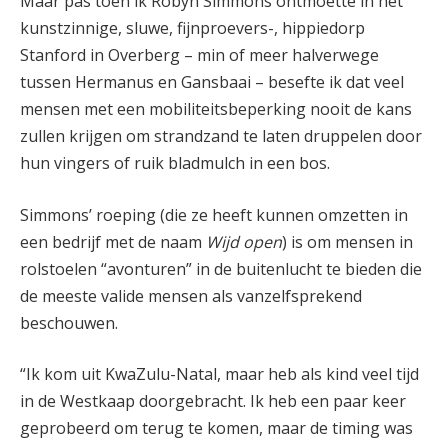
Maar pas toen ik Robyn Simmons ontmoette in het
kunstzinnige, sluwe, fijnproevers-, hippiedorp
Stanford in Overberg – min of meer halverwege
tussen Hermanus en Gansbaai – besefte ik dat veel
mensen met een mobiliteitsbeperking nooit de kans
zullen krijgen om strandzand te laten druppelen door
hun vingers of ruik bladmulch in een bos.
Simmons’ roeping (die ze heeft kunnen omzetten in
een bedrijf met de naam
Wijd open
) is om mensen in
rolstoelen “avonturen” in de buitenlucht te bieden die
de meeste valide mensen als vanzelfsprekend
beschouwen.
“Ik kom uit KwaZulu-Natal, maar heb als kind veel tijd
in de Westkaap doorgebracht. Ik heb een paar keer
geprobeerd om terug te komen, maar de timing was