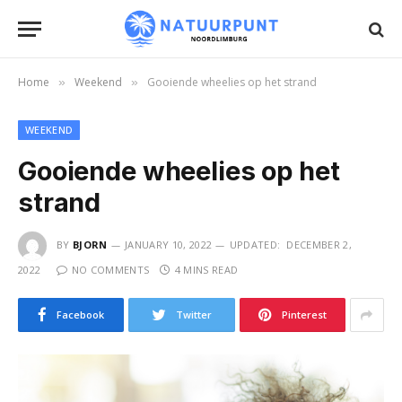
Home
Weekend
Gooiende wheelies op het strand
»
»
WEEKEND
Gooiende wheelies op het
strand
BY
BJORN
JANUARY 10, 2022
UPDATED:
DECEMBER 2,
2022
NO COMMENTS
4 MINS READ
Facebook
Twitter
Pinterest