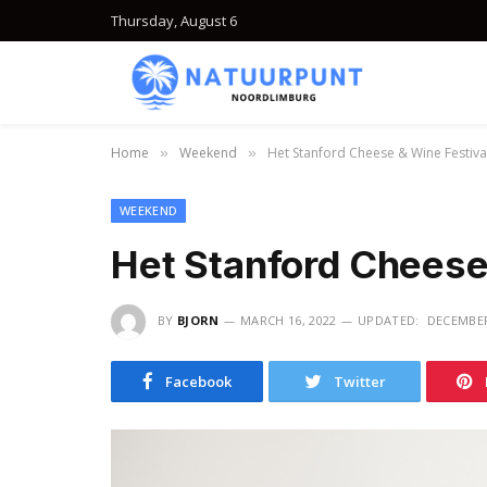
Thursday, August 6
Home
Weekend
Het Stanford Cheese & Wine Festiva
»
»
WEEKEND
Het Stanford Cheese
BY
BJORN
MARCH 16, 2022
UPDATED:
DECEMBER
Facebook
Twitter