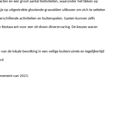
ten en een groot aantal festiviteiten, waaronder het tikken op
je op uitgestrekte glooiende grasvelden uitkozen om zich te settelen
erschillende activiteiten en buitenspelen. Gasten kunnen zelfs
y Restaurant voor een sit-down dinerervaring. De keuzes waren
n de lokale bevolking in een veilige buitenruimte en tegelijkertijd
ord
venement van 2021: