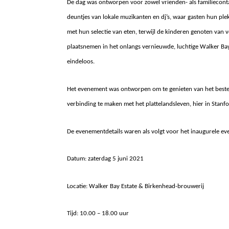
De dag was ontworpen voor zowel vrienden- als familiecontac
deuntjes van lokale muzikanten en dj’s, waar gasten hun plek
met hun selectie van eten, terwijl de kinderen genoten van v
plaatsnemen in het onlangs vernieuwde, luchtige Walker Ba
eindeloos.
Het evenement was ontworpen om te genieten van het beste va
verbinding te maken met het plattelandsleven, hier in Stanf
De evenementdetails waren als volgt voor het inaugurele e
Datum: zaterdag 5 juni 2021
Locatie: Walker Bay Estate & Birkenhead-brouwerij
Tijd: 10.00 – 18.00 uur