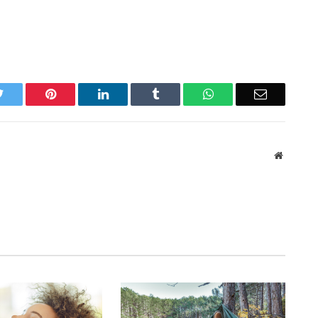
Twitter
Pinterest
LinkedIn
Tumblr
WhatsApp
Email
Website