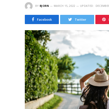
BY
BJORN
MARCH 15, 2022
UPDATED:
DECEMBER
Facebook
Twitter