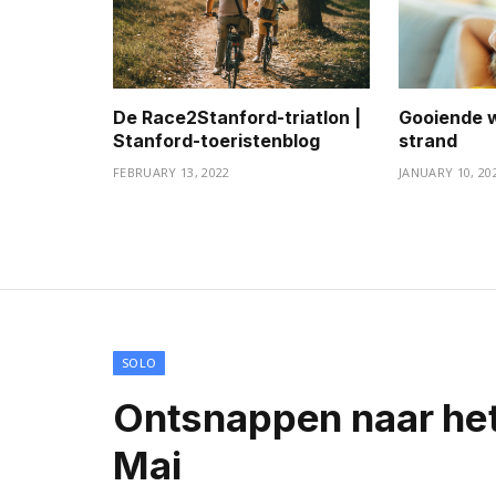
De Race2Stanford-triatlon |
Gooiende w
Stanford-toeristenblog
strand
FEBRUARY 13, 2022
JANUARY 10, 20
SOLO
Ontsnappen naar he
Mai