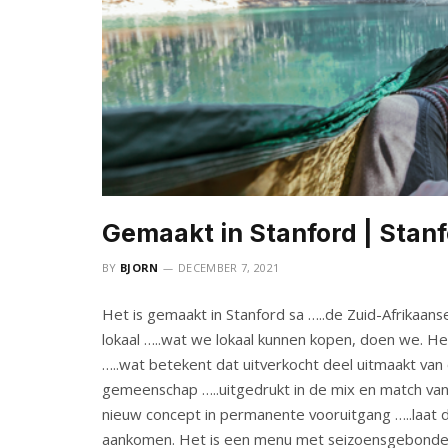
Gemaakt in Stanford | Stan
BY
BJORN
DECEMBER 7, 2021
Het is gemaakt in Stanford sa …..de Zuid-Afrikaanse f
lokaal …..wat we lokaal kunnen kopen, doen we. Het
…..wat betekent dat uitverkocht deel uitmaakt van o
gemeenschap …..uitgedrukt in de mix en match van 
nieuw concept in permanente vooruitgang …..laat d
aankomen. Het is een menu met seizoensgebonden