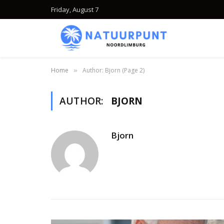
Friday, August 7
Home
Author: Bjorn (Page 2)
»
AUTHOR:
BJORN
Bjorn