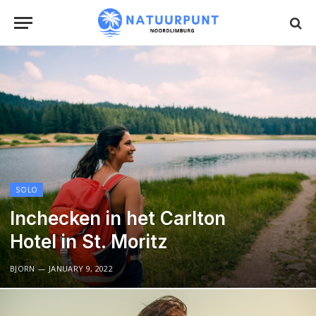
SOLO
Inchecken in het Carlton
Hotel in St. Moritz
BJORN
JANUARY 9, 2022